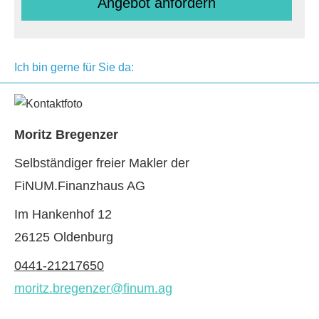
An­ge­bot an­for­dern
Ich bin gerne für Sie da:
Moritz Bregenzer
Selbständiger freier Makler der
FiNUM.Finanzhaus AG
Im Hankenhof 12
26125 Oldenburg
0441-21217650
moritz.bregenzer@finum.ag